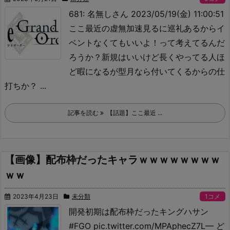
681: 名無しさん 2023/05/19(金) 11:00:51
ここ最近の虚無加速見るに巡礼あるからイ
ベントなくてもいいよ！って考えてるんだ
ろうか？
新規はいいけど長くやってる人ほ
ど暇になるが型月なら付いてくるからの仕
打ちか？ ...
記事を読む
【話題】ここ最近 ...
【画像】配布枠だったキャラｗｗｗｗｗｗｗｗ
ｗｗ
2023年4月23日
未分類
1コメ
開発初期は配布枠だったキングハサン
#FGO pic.twitter.com/MPAphecZ7L
— ど