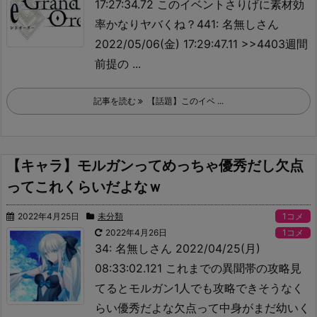
17:27:34.72 このイベントさりげに素材効
率かなりヤバくね？441: 名無しさん
2022/05/06(金) 17:29:47.11 >>440
3週間
前提の ...
記事を読む
【話題】このイベ ...
【キャラ】モルガンってめっちゃ優秀だし欠点
ってこれくらいだよなｗ
2022年4月25日
未分類
1コメ
2022年4月26日
1コメ
34: 名無しさん 2022/04/25(月)
08:33:02.121 これまでの異聞帯の攻略見
てるとモルガン1人でも攻略できそうなく
らい優秀だよな
欠点って中身がまだ幼いく