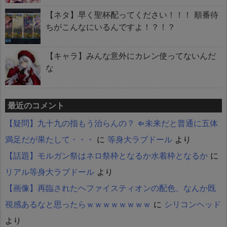
【ネタ】早く聖杯配ってください！！！ 順番待
ちがこんなにいるんですよ！？！？
【キャラ】みんな意外にカレン使ってないんだ
な
最近のコメント
【疑問】九十九の指もう治らんの？ ⇐未来だと普通に五体
満足だが果たして・・・
に
等身大ラブドール
より
【話題】モルガン祭はネロ祭枠となるか水着枠となるか
に
リアル等身大ラブドール
より
【画像】再臨されたヘファイスティオンの配色、なんか既
視感あるなと思ったらｗｗｗｗｗｗｗｗ
に
シリコンヘッド
より