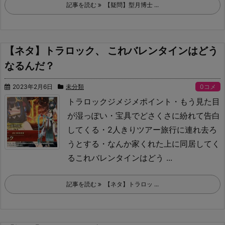
記事を読む
【疑問】型月博士 ...
【ネタ】トラロック、 これバレンタインはどう
なるんだ？
2023年2月6日
未分類
0コメ
トラロックジメジメポイント
・もう見た目
が湿っぽい
・宝具でどさくさに紛れて告白
してくる
・2人きりツアー旅行に連れ去ろ
うとする
・なんか家くれた上に同居してく
る
これバレンタインはどう ...
記事を読む
【ネタ】トラロッ ...