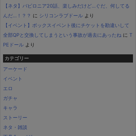
【ネタ】バビロニア20話、楽しみだけど…ぐだ、何してる
んだ…！？？
に
シリコンラブドール
より
【イベント】ボックスイベント後にチケットを勘違いして
全部QPと交換してしまうという事故が過去にあったね
に
T
PEドール
より
カテゴリー
アーケード
イベント
エロ
ガチャ
キャラ
ストーリー
ネタ・雑談