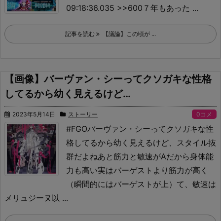
09:18:36.035 >>600
７年もあった ...
記事を読む
【議論】この頃が ...
【画像】バーヴァン・シーってクソガキな性格
してるから幼く見えるけど…
2023年5月14日
ストーリー
0コメ
#FGO
バーヴァン・シーってクソガキな性
格してるから幼く見えるけど、スタイル抜
群だよね
あと筋力と敏速がAだから身体能
力も高い
実はバーゲストより筋力が高く
（瞬間的にはバーゲストが上）て、敏速は
メリュジーヌ以 ...