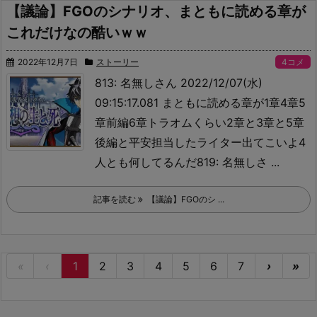
【議論】FGOのシナリオ、まともに読める章が
これだけなの酷いｗｗ
2022年12月7日
ストーリー
4コメ
813: 名無しさん 2022/12/07(水)
09:15:17.081 まともに読める章が1章4章5
章前編6章トラオムくらい
2章と3章と5章
後編と平安担当したライター出てこいよ
4
人とも何してるんだ819: 名無しさ ...
記事を読む
【議論】FGOのシ ...
«
‹
1
2
3
4
5
6
7
›
»