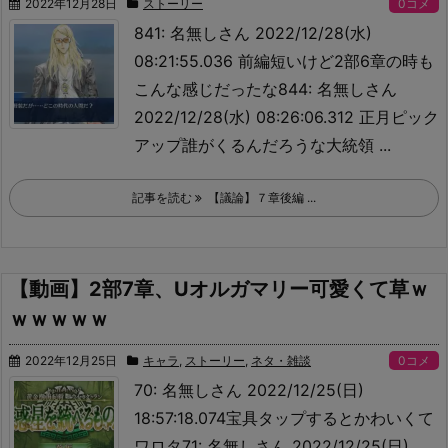
2022年12月28日
ストーリー
0コメ
841: 名無しさん 2022/12/28(水)
08:21:55.036 前編短いけど2部6章の時も
こんな感じだったな844: 名無しさん
2022/12/28(水) 08:26:06.312 正月ピック
アップ誰がくるんだろうな大統領 ...
記事を読む
【議論】７章後編 ...
【動画】2部7章、Uオルガマリー可愛くて草ｗ
ｗｗｗｗｗ
2022年12月25日
キャラ
,
ストーリー
,
ネタ・雑談
0コメ
70: 名無しさん 2022/12/25(日)
18:57:18.074
宝具タップするとかわいくて
ワロタ71: 名無しさん 2022/12/25(日)