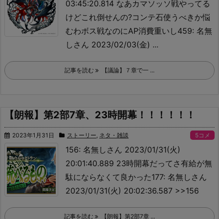
03:45:20.814 なあカマソッソ戦やってる
けどこれ倒せんの?
コンテ石使うべきか悩
むわ
ボス戦なのにAP消費重いし459: 名無
しさん 2023/02/03(金) ...
記事を読む
【議論】７章で一 ...
【朗報】第2部7章、23時開幕！！！！！！
2023年1月31日
ストーリー
,
ネタ・雑談
5コメ
156: 名無しさん 2023/01/31(火)
20:01:40.889 23時開幕だってさ
有給が無
駄にならなくて良かった177: 名無しさん
2023/01/31(火) 20:02:36.587 >>156
記事を読む
【朗報】第2部7章 ...