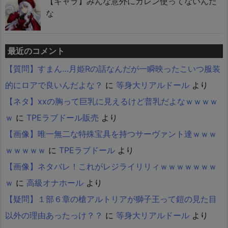
【キャラ】みんな意外にカレン使ってないんだ
な
最近のコメント
【質問】すまん…月姫Rの話なんだが一瞬映ったこいつ服装
的にロアで良いんだよな？
に
等身大リアルドール
より
【ネタ】xxの胸って巨乳に見えるけど普乳だよなｗｗｗｗ
ｗ
に
TPEラブドール販売
より
【画像】唯一無二な特殊宝具を持つサーヴァント達ｗｗｗ
ｗｗｗｗｗ
に
TPEラブドール
より
【画像】ネタバレ！これがレジライリリィｗｗｗｗｗｗｗ
ｗ
に
高級オナホール
より
【疑問】１部６章の槍アルトリアが獅子王って鎧の見た目
以外の理由あったっけ？？
に
等身大リアルドール
より