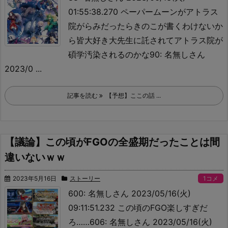
01:55:38.270 ペーパームーンがアトラス
院がらみだったらきのこが書くわけないか
ら
皆大好き大先生に託されてアトラス院が
碩学汚染されるのかな90: 名無しさん
2023/0 ...
記事を読む
【予想】ここの話 ...
【議論】この頃がFGOの全盛期だったことは間
違いないｗｗ
2023年5月16日
ストーリー
1コメ
600: 名無しさん 2023/05/16(火)
09:11:51.232 この頃のFGO楽しすぎだ
ろ……
606: 名無しさん 2023/05/16(火)