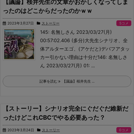
【議論】桜井先生の文章がおかしくなってしま
ったのはどこからだったのかｗｗ
2023年3月27日
ストーリー
5コメ
145: 名無しさん 2023/03/27(月)
00:57:02.406 (多分)大先生シナリオ、全
体アルターエゴ、(アケだと)デバフアタッ
カー
引かない理由は十分だ146: 名無しさ
ん 2023/03/27(月) 01: ...
記事を読む
【議論】桜井先生 ...
【ストーリー】シナリオ完全にぐだぐだ維新だ
ったけどこれCBCでやる必要あった？
2023年3月24日
ストーリー
0コメ