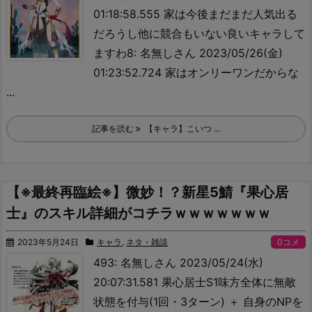
01:18:58.555 家は今後まだまだ人気出る
だろうし他に競合もいない良いキャラして
ますわ8: 名無しさん 2023/05/26(金)
01:23:52.724 家はオンリーワンだからな
...
記事を読む
【キャラ】こいつ ...
【※最終再臨絵※】微妙！？新星5鯖『果心居
士』のスキル詳細がコチラｗｗｗｗｗｗｗ
2023年5月24日
キャラ
,
ネタ・雑談
0コメ
493: 名無しさん 2023/05/24(水)
20:07:31.581 果心居士
S1
味方全体に無敵
状態を付与(1回・3ターン) ＋ 自身のNPを