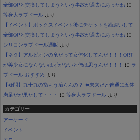
全部QPと交換してしまうという事故が過去にあったね
に
等身大ラブドール
より
【イベント】ボックスイベント後にチケットを勘違いして
全部QPと交換してしまうという事故が過去にあったね
に
シリコンラブドール通販
より
【ネタ】アルビオンの竜だって女体化してんだ！！！ORT
が美少女にならないはずがないと俺は思うんだ！！！
に
ラ
ブドール おすすめ
より
【疑問】九十九の指もう治らんの？ ⇐未来だと普通に五体
満足だが果たして・・・
に
等身大ラブドール
より
カテゴリー
アーケード
イベント
エロ