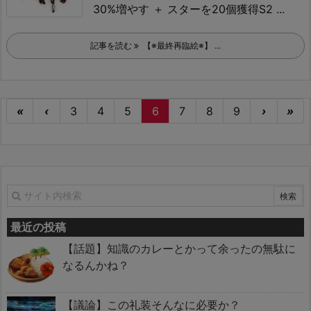
30%増やす ＋ スターを20個獲得
S2 ...
記事を読む
【※最終再臨絵※】 ...
«
‹
3
4
5
6
7
8
9
›
»
最近の投稿
【話題】知識のカレーとかって余ったの無駄に
なるんかね？
【議論】この礼装そんなに必要か？