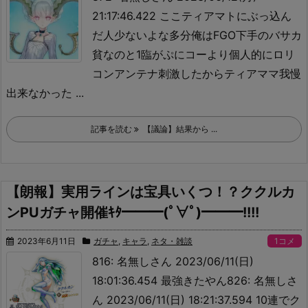
21:17:46.422 ここティアマトにぶっ込ん
だ人少ないよな多分
俺はFGO下手のバサカ
貧なのと1臨がぷにコーより個人的にロリ
コンアンテナ刺激したからティアママ我慢
出来なかった ...
記事を読む
【議論】結果から ...
【朗報】実用ラインは宝具いくつ！？ククルカ
ンPUガチャ開催ｷﾀ━━━(ﾟ∀ﾟ)━━━!!!!
2023年6月11日
ガチャ
,
キャラ
,
ネタ・雑談
1コメ
816: 名無しさん 2023/06/11(日)
18:01:36.454 最強きたやん826: 名無しさ
ん 2023/06/11(日) 18:21:37.594 10連でク