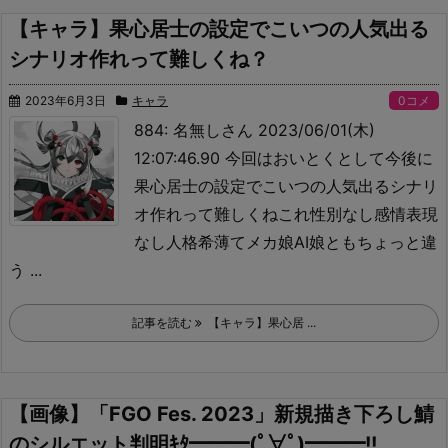
【キャラ】果心居士の設定でこいつの人気出る
シナリオ作れって難しくね？
2023年6月3日
キャラ
0コメ
884: 名無しさん 2023/06/01(木)
12:07:46.90 今回はおいとくとして今後に
果心居士の設定でこいつの人気出るシナリ
オ作れって難しくねこれ
性別なし感情表現
なし人格希薄て
メカ娘AI娘ともちょっと違
う ...
記事を読む
【キャラ】果心居 ...
【画像】「FGO Fes. 2023」新規描き下ろし鯖
のシルエット判明ｷﾀ━━━(ﾟ∀ﾟ)━━━!!