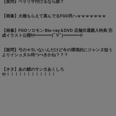
【質問】ベラリザ付けるなら誰？
【画像】火種もらえて喜んでるFGO民へｗｗｗｗｗｗｗ
【画像】FGOソロモン Blu-ray＆DVD 店舗共通購入特典 完
成イラスト公開ｷﾀ━━━━(ﾟ∀ﾟ)━━━━!!
【疑問】弓の☆5いないんだけど今の環境的にジャンヌ狙う
よりイシュタル待つべきかね？？？
【ネタ】あの鯖のサンタあくしろ
や！！！！！！！！！！！！