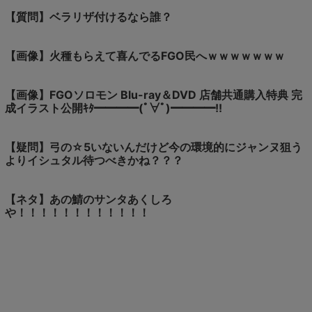
【質問】ベラリザ付けるなら誰？
【画像】火種もらえて喜んでるFGO民へｗｗｗｗｗｗｗ
【画像】FGOソロモン Blu-ray＆DVD 店舗共通購入特典 完
成イラスト公開ｷﾀ━━━━(ﾟ∀ﾟ)━━━━!!
【疑問】弓の☆5いないんだけど今の環境的にジャンヌ狙う
よりイシュタル待つべきかね？？？
【ネタ】あの鯖のサンタあくしろ
や！！！！！！！！！！！！