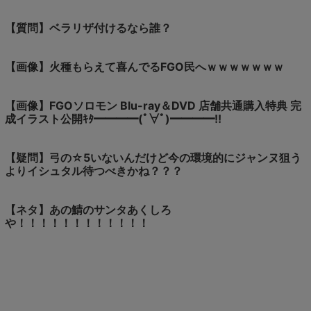
【質問】ベラリザ付けるなら誰？
【画像】火種もらえて喜んでるFGO民へｗｗｗｗｗｗｗ
【画像】FGOソロモン Blu-ray＆DVD 店舗共通購入特典 完
成イラスト公開ｷﾀ━━━━(ﾟ∀ﾟ)━━━━!!
【疑問】弓の☆5いないんだけど今の環境的にジャンヌ狙う
よりイシュタル待つべきかね？？？
【ネタ】あの鯖のサンタあくしろ
や！！！！！！！！！！！！