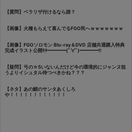
【質問】ベラリザ付けるなら誰？
【画像】火種もらえて喜んでるFGO民へｗｗｗｗｗｗｗ
【画像】FGOソロモン Blu-ray＆DVD 店舗共通購入特典
完成イラスト公開ｷﾀ━━━━(ﾟ∀ﾟ)━━━━!!
【疑問】弓の☆5いないんだけど今の環境的にジャンヌ狙
うよりイシュタル待つべきかね？？？
【ネタ】あの鯖のサンタあくしろ
や！！！！！！！！！！！！