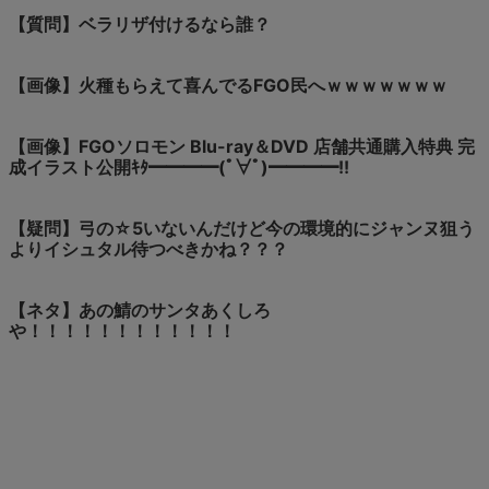
【質問】ベラリザ付けるなら誰？
【画像】火種もらえて喜んでるFGO民へｗｗｗｗｗｗｗ
【画像】FGOソロモン Blu-ray＆DVD 店舗共通購入特典 完
成イラスト公開ｷﾀ━━━━(ﾟ∀ﾟ)━━━━!!
【疑問】弓の☆5いないんだけど今の環境的にジャンヌ狙う
よりイシュタル待つべきかね？？？
【ネタ】あの鯖のサンタあくしろ
や！！！！！！！！！！！！