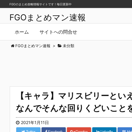
FGOのまとめ攻略情報サイトです！毎日更新中
FGOまとめマン速報
ホーム
サイトへの問合せ
FGOまとめマン速報
>
未分類
【キャラ】マリスビリーとい
なんでそんな回りくどいこと
2021年1月11日
Twitter
Facebook
Google+
LinkedIn
B!
Hat