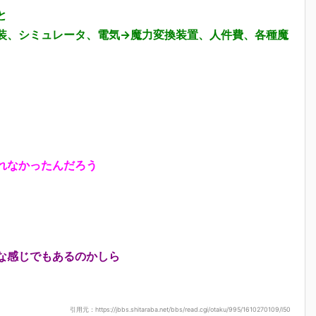
と
装、シミュレータ、電気→魔力変換装置、人件費、各種魔
れなかったんだろう
な感じでもあるのかしら
引用元：https://jbbs.shitaraba.net/bbs/read.cgi/otaku/995/1610270109/l50