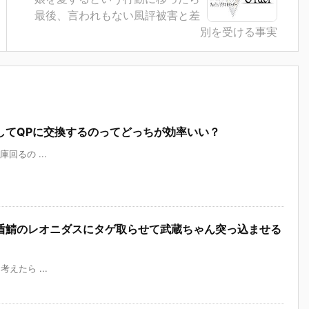
最後、言われもない風評被害と差
別を受ける事実
してQPに交換するのってどっちが効率いい？
物庫回るの ...
盾鯖のレオニダスにタゲ取らせて武蔵ちゃん突っ込ませる
く考えたら ...