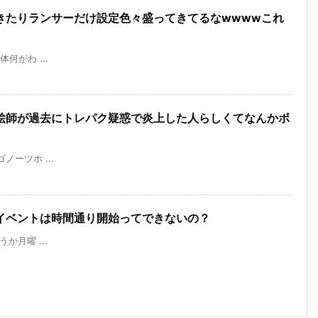
きたりランサーだけ設定色々盛ってきてるなwwwwこれ
一体何がわ ...
絵師が過去にトレパク疑惑で炎上した人らしくてなんかボ
ルゴノーツホ ...
イベントは時間通り開始ってできないの？
いうか月曜 ...