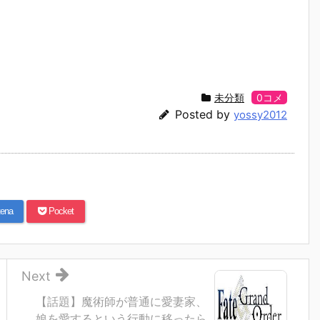
未分類
0コメ
Posted by
yossy2012
ena
Pocket
Next
【話題】魔術師が普通に愛妻家、
娘を愛するという行動に移ったら