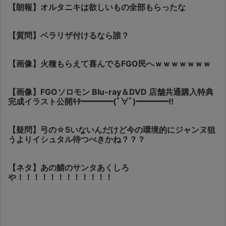
【朗報】オルタニキは欲しいもの全部もらったな
【質問】ベラリザ付けるなら誰？
【画像】火種もらえて喜んでるFGO民へｗｗｗｗｗｗｗ
【画像】FGOソロモン Blu-ray＆DVD 店舗共通購入特典
完成イラスト公開ｷﾀ━━━━(ﾟ∀ﾟ)━━━━!!
【疑問】弓の☆5いないんだけど今の環境的にジャンヌ狙
うよりイシュタル待つべきかね？？？
【ネタ】あの鯖のサンタあくしろ
や！！！！！！！！！！！！