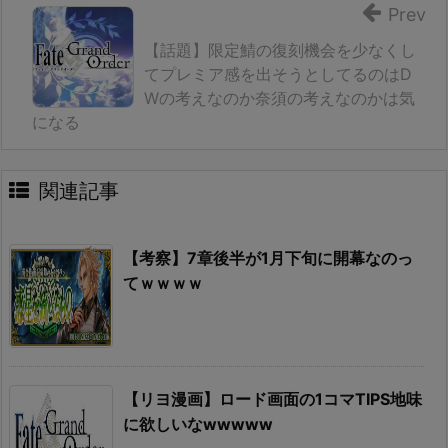
Prev
【話題】限定鯖の復刻機会を少なくし
てプレミア感を出そうとしてるのはD
Wの考えなのか奈須の考えなのかは気
になる
関連記事
【考察】7章後半が1月下旬に開幕なのっ
てｗｗｗｗ
【リヨ漫画】ロード画面の1コマTIPS地味
に欲しいなwwwww