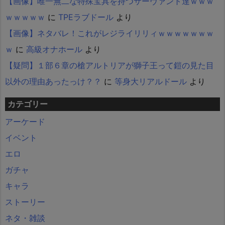
【画像】唯一無二な特殊宝具を持つサーヴァント達ｗｗｗ
ｗｗｗｗｗ
に
TPEラブドール
より
【画像】ネタバレ！これがレジライリリィｗｗｗｗｗｗｗ
ｗ
に
高級オナホール
より
【疑問】１部６章の槍アルトリアが獅子王って鎧の見た目
以外の理由あったっけ？？
に
等身大リアルドール
より
カテゴリー
アーケード
イベント
エロ
ガチャ
キャラ
ストーリー
ネタ・雑談