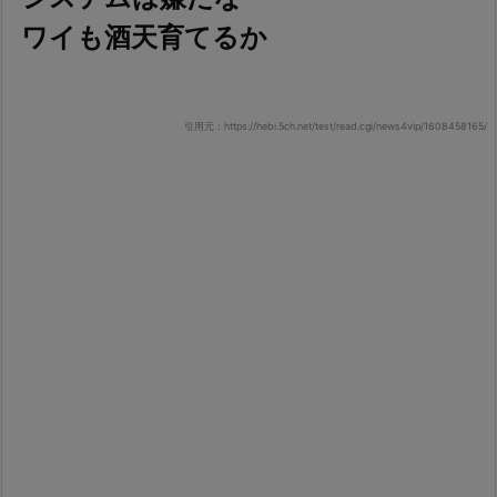
ワイも酒天育てるか
引用元：https://hebi.5ch.net/test/read.cgi/news4vip/1608458165/