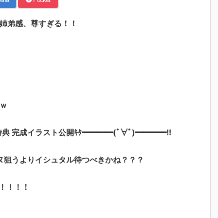
 姉弟感、尊すぎる！！
ｗ
特典 完成イラスト公開ｷﾀ━━━━(ﾟ∀ﾟ)━━━━!!
ヌ狙うよりイシュタル待つべきかね？？？
！！！！