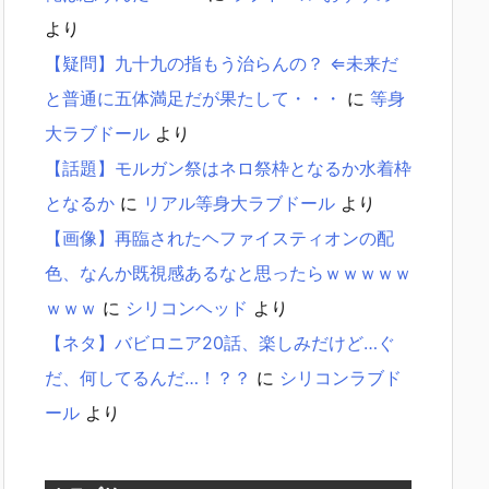
より
【疑問】九十九の指もう治らんの？ ⇐未来だ
と普通に五体満足だが果たして・・・
に
等身
大ラブドール
より
【話題】モルガン祭はネロ祭枠となるか水着枠
となるか
に
リアル等身大ラブドール
より
【画像】再臨されたヘファイスティオンの配
色、なんか既視感あるなと思ったらｗｗｗｗｗ
ｗｗｗ
に
シリコンヘッド
より
【ネタ】バビロニア20話、楽しみだけど…ぐ
だ、何してるんだ…！？？
に
シリコンラブド
ール
より