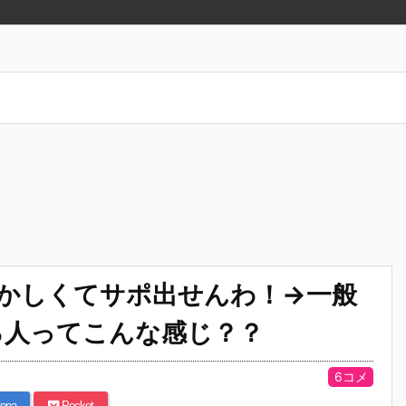
ずかしくてサポ出せんわ！→一般
る人ってこんな感じ？？
6コメ
ena
Pocket