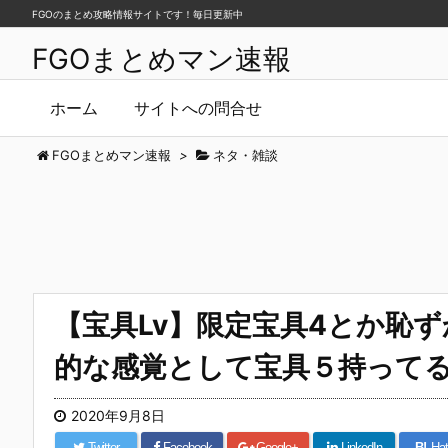
FGOのまとめ攻略情報サイトです！毎日更新中
FGOまとめマン速報
ホーム
サイトへの問合せ
FGOまとめマン速報
>
ネタ・雑談
【宝具Lv】限定宝具4とか恥
的な感覚として宝具５持って
2020年9月8日
Twitter
Facebook
Google+
LinkedIn
B!
Hat