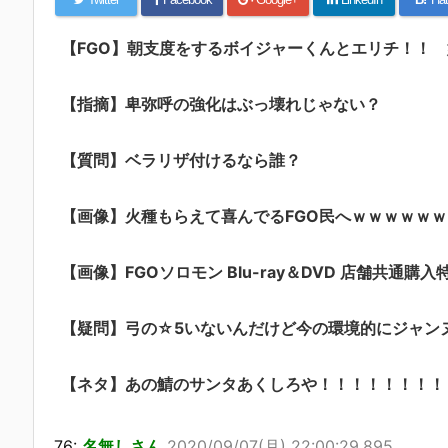
【FGO】朝支度をするボイジャーくんとエリチ！！
【指摘】卑弥呼の強化はぶっ壊れじゃない？
【質問】ベラリザ付けるなら誰？
【画像】火種もらえて喜んでるFGO民へｗｗｗｗｗｗ
【画像】FGOソロモン Blu-ray＆DVD 店舗共通購入
【疑問】弓の☆5いないんだけど今の環境的にジャン
【ネタ】あの鯖のサンタあくしろや！！！！！！！！
76:
名無しさん
2020/09/07(月) 22:00:29.895