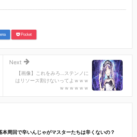
ena
Pocket
Next
【画像】これをみろ…ステンノに
はリソース割けないってよｗｗｗ
ｗｗｗｗｗｗ
基本周回で辛いんじゃがマスターたちは辛くないの？