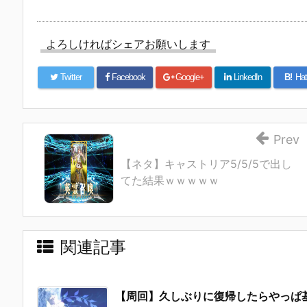
よろしければシェアお願いします
Twitter
Facebook
Google+
LinkedIn
B!
Hat
Prev
【ネタ】キャストリア5/5/5で出し
てた結果ｗｗｗｗｗ
関連記事
【周回】久しぶりに復帰したらやっぱ