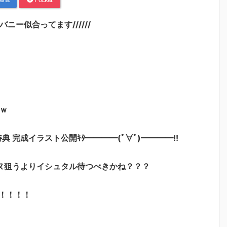
ー似合ってます//////
ｗ
特典 完成イラスト公開ｷﾀ━━━━(ﾟ∀ﾟ)━━━━!!
ヌ狙うよりイシュタル待つべきかね？？？
！！！！