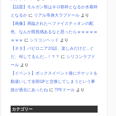
【話題】モルガン祭はネロ祭枠となるか水着枠
となるか
に
リアル等身大ラブドール
より
【画像】再臨されたヘファイスティオンの配
色、なんか既視感あるなと思ったらｗｗｗｗｗ
ｗｗｗ
に
シリコンヘッド
より
【ネタ】バビロニア20話、楽しみだけど…ぐ
だ、何してるんだ…！？？
に
シリコンラブド
ール
より
【イベント】ボックスイベント後にチケットを
勘違いして全部QPと交換してしまうという事
故が過去にあったね
に
TPEドール
より
カテゴリー