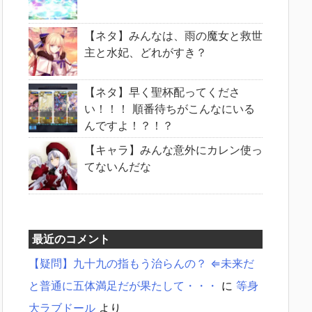
【ネタ】みんなは、雨の魔女と救世
主と水妃、どれがすき？
【ネタ】早く聖杯配ってくださ
い！！！ 順番待ちがこんなにいる
んですよ！？！？
【キャラ】みんな意外にカレン使っ
てないんだな
最近のコメント
【疑問】九十九の指もう治らんの？ ⇐未来だ
と普通に五体満足だが果たして・・・
に
等身
大ラブドール
より