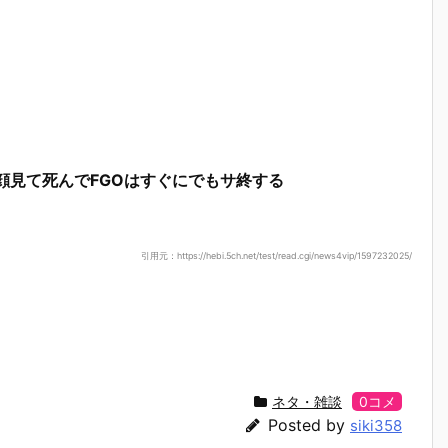
顔見て死んでFGOはすぐにでもサ終する
引用元：https://hebi.5ch.net/test/read.cgi/news4vip/1597232025/
ネタ・雑談
0コメ
Posted by
siki358