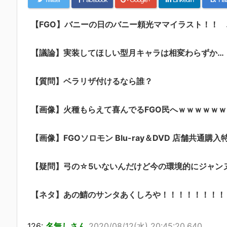
【FGO】バニーの日のバニー頼光ママイラスト！！ バニ
【議論】実装してほしい型月キャラは相変わらずか…
【質問】ベラリザ付けるなら誰？
【画像】火種もらえて喜んでるFGO民へｗｗｗｗｗｗ
【画像】FGOソロモン Blu-ray＆DVD 店舗共通購入
【疑問】弓の☆5いないんだけど今の環境的にジャン
【ネタ】あの鯖のサンタあくしろや！！！！！！！！
126:
名無しさん
2020/08/12(水) 20:45:20.640