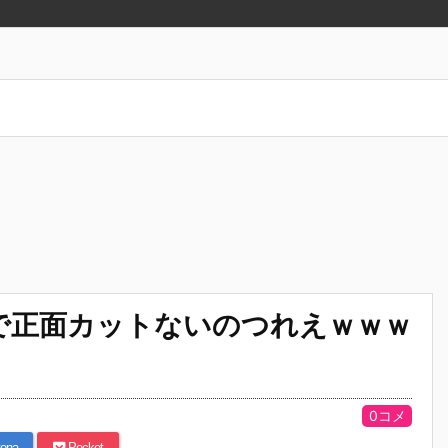
で正面カットないのつれえｗｗｗ
0コメ
ena
Pocket